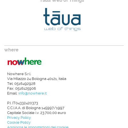
Taua Web of Things
where
Nowhere S.r.l.
Via Milazzo 24 Bologna 40121, Italia
Tel: 0516492928
Fax: 0516125906
Email:
info@nowhere.it
P.I. IT04332420373
C.C.I.A.A. di Bologna 145997/1997
Capitale Sociale i.v. 23.700,00 euro
Privacy Policy
Cookie Policy
Aggiorna le impostazioni dei cookie